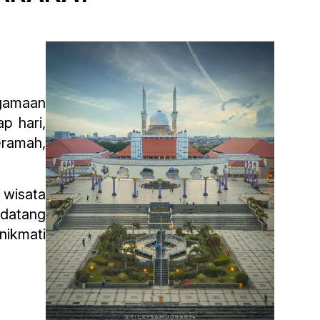
agamaan
p hari,
eramah,
 wisata
 datang
nikmati