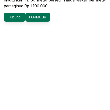
dibutuhkan 11.150 meter persegi. Harga wakaf per meter
perseginya Rp 1.100.000,-.
Hubungi
FORMULIR