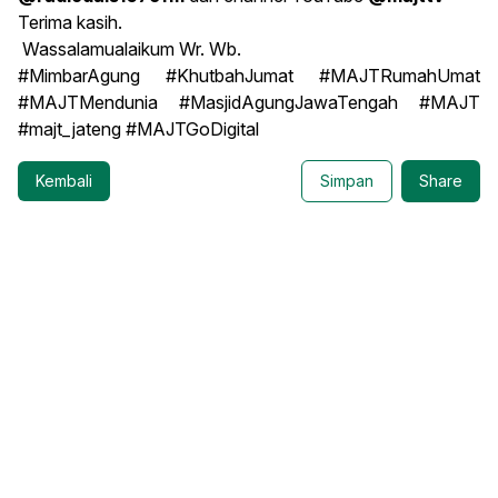
Terima kasih.
Wassalamualaikum Wr. Wb.
#MimbarAgung #KhutbahJumat #MAJTRumahUmat
#MAJTMendunia #MasjidAgungJawaTengah #MAJT
#majt_jateng #MAJTGoDigital
Kembali
Simpan
Share