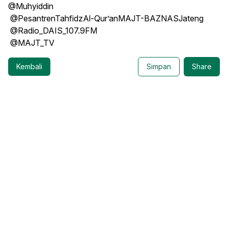
@Muhyiddin
@PesantrenTahfidzAl-Qur’anMAJT-BAZNASJateng
@Radio_DAIS_107.9FM
@MAJT_TV
Kembali
Simpan
Share