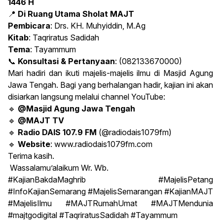
1446 H
📍
Di Ruang Utama Sholat MAJT
Pembicara
: Drs. KH. Muhyiddin, M.Ag
Kitab
: Taqriratus Sadidah
Tema
: Tayammum
📞
Konsultasi & Pertanyaan
: (082133670000)
Mari hadiri dan ikuti majelis-majelis ilmu di Masjid Agung
Jawa Tengah. Bagi yang berhalangan hadir, kajian ini akan
disiarkan langsung melalui channel YouTube:
🔹
@Masjid Agung Jawa Tengah
🔹
@MAJT TV
🔹
Radio DAIS 107.9 FM
(@radiodais1079fm)
🔹
Website
:
www.radiodais1079fm.com
Terima kasih.
Wassalamu’alaikum Wr. Wb.
#KajianBakdaMaghrib #MajelisPetang
#InfoKajianSemarang #MajelisSemarangan #KajianMAJT
#MajelisIlmu #MAJTRumahUmat #MAJTMendunia
#majtgodigital #TaqriratusSadidah #Tayammum