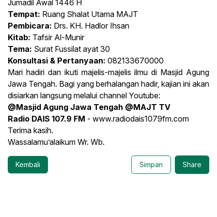
Jumadil Awal 1446 H
Tempat:
Ruang Shalat Utama MAJT
Pembicara:
Drs. KH. Hadlor Ihsan
Kitab:
Tafsir Al-Munir
Tema:
Surat Fussilat ayat 30
Konsultasi & Pertanyaan:
082133670000
Mari hadiri dan ikuti majelis-majelis ilmu di Masjid Agung
Jawa Tengah. Bagi yang berhalangan hadir, kajian ini akan
disiarkan langsung melalui channel Youtube:
@Masjid Agung Jawa Tengah @MAJT TV
Radio DAIS 107.9 FM
-
www.radiodais1079fm.com
Terima kasih.
Wassalamu’alaikum Wr. Wb.
Kembali
Simpan
Share