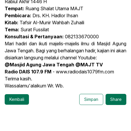
Rabiul Akhir 1446 H
Tempat:
Ruang Shalat Utama MAJT
Pembicara:
Drs. KH. Hadlor Ihsan
Kitab:
Tafsir Al-Munir Wahbah Zuhaili
Tema:
Surat Fussilat
Konsultasi & Pertanyaan:
082133670000
Mari hadiri dan ikuti majelis-majelis ilmu di Masjid Agung
Jawa Tengah. Bagi yang berhalangan hadir, kajian ini akan
disiarkan langsung melalui channel Youtube:
@Masjid Agung Jawa Tengah @MAJT TV
Radio DAIS 107.9 FM
-
www.radiodais1079fm.com
Terima kasih.
Wassalamu'alaikum Wr. Wb.
Kembali
Simpan
Share