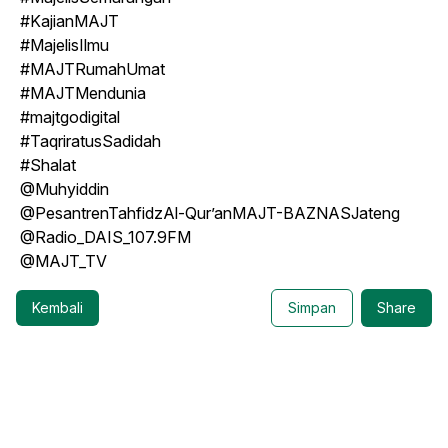
#KajianMAJT
#MajelisIlmu
#MAJTRumahUmat
#MAJTMendunia
#majtgodigital
#TaqriratusSadidah
#Shalat
@Muhyiddin
@PesantrenTahfidzAl-Qur’anMAJT-BAZNASJateng
@Radio_DAIS_107.9FM
@MAJT_TV
Kembali
Simpan
Share