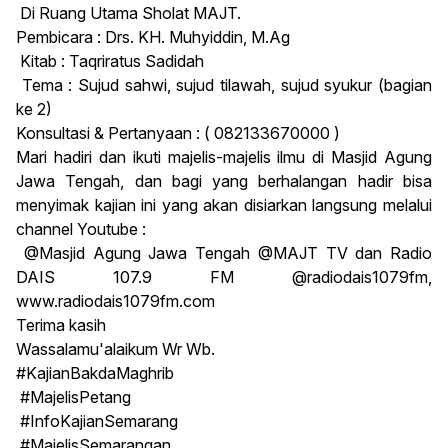
Di Ruang Utama Sholat MAJT.
Pembicara : Drs. KH. Muhyiddin, M.Ag
Kitab : Taqriratus Sadidah
Tema : Sujud sahwi, sujud tilawah, sujud syukur (bagian
ke 2)
Konsultasi & Pertanyaan : ( 082133670000 )
Mari hadiri dan ikuti majelis-majelis ilmu di Masjid Agung
Jawa Tengah, dan bagi yang berhalangan hadir bisa
menyimak kajian ini yang akan disiarkan langsung melalui
channel Youtube :
@Masjid Agung Jawa Tengah @MAJT TV dan Radio
DAIS 107.9 FM @radiodais1079fm,
www.radiodais1079fm.com
Terima kasih
Wassalamu'alaikum Wr Wb.
#KajianBakdaMaghrib
#MajelisPetang
#InfoKajianSemarang
#MajelisSemarangan