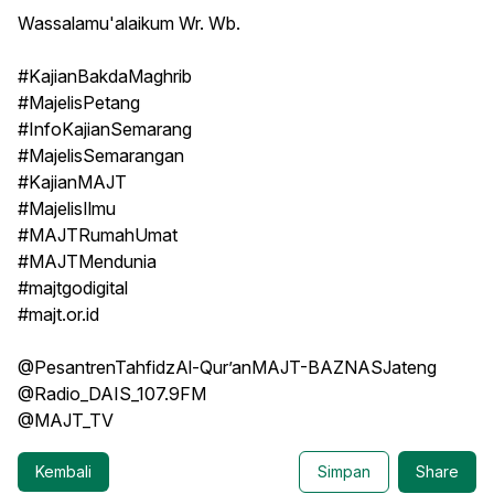
Wassalamu'alaikum Wr. Wb.
#KajianBakdaMaghrib
#MajelisPetang
#InfoKajianSemarang
#MajelisSemarangan
#KajianMAJT
#MajelisIlmu
#MAJTRumahUmat
#MAJTMendunia
#majtgodigital
#majt.or.id
@PesantrenTahfidzAl-Qur’anMAJT-BAZNASJateng
@Radio_DAIS_107.9FM
@MAJT_TV
Kembali
Simpan
Share