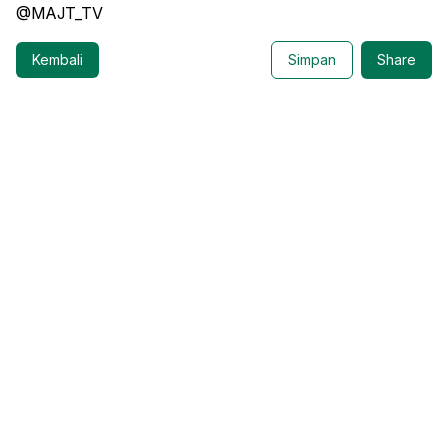
@MAJT_TV
Kembali
Simpan
Share
Masjid Agung Jawa Tengah