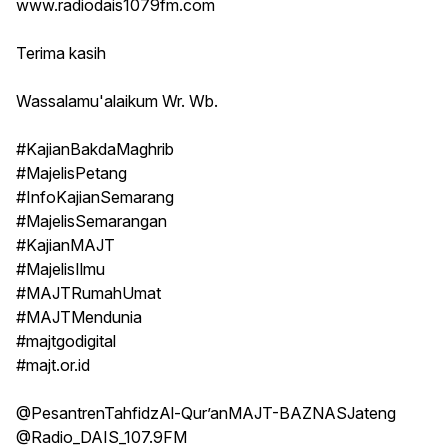
www.radiodais1079fm.com
Terima kasih
Wassalamu'alaikum Wr. Wb.
#KajianBakdaMaghrib
#MajelisPetang
#InfoKajianSemarang
#MajelisSemarangan
#KajianMAJT
#MajelisIlmu
#MAJTRumahUmat
#MAJTMendunia
#majtgodigital
#majt.or.id
@PesantrenTahfidzAl-Qur’anMAJT-BAZNASJateng
@Radio_DAIS_107.9FM