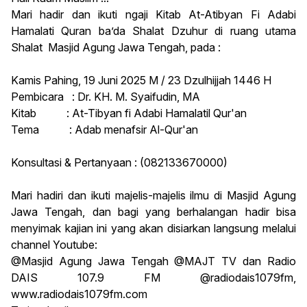
Mari hadir dan ikuti ngaji Kitab At-Atibyan Fi Adabi
Hamalati Quran ba’da Shalat Dzuhur di ruang utama
Shalat Masjid Agung Jawa Tengah, pada :
Kamis Pahing, 19 Juni 2025 M / 23 Dzulhijjah 1446 H
Pembicara : Dr. KH. M. Syaifudin, MA
Kitab : At-Tibyan fi Adabi Hamalatil Qur'an
Tema : Adab menafsir Al-Qur'an
Konsultasi & Pertanyaan : (082133670000)
Mari hadiri dan ikuti majelis-majelis ilmu di Masjid Agung
Jawa Tengah, dan bagi yang berhalangan hadir bisa
menyimak kajian ini yang akan disiarkan langsung melalui
channel Youtube:
@Masjid Agung Jawa Tengah @MAJT TV dan Radio
DAIS 107.9 FM @radiodais1079fm,
www.radiodais1079fm.com