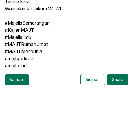
Terima kasih
Wassalamu'alaikum Wr Wb.
#MajelisSemarangan
#KajianMAJT
#MajelisIlmu
#MAJTRumahUmat
#MAJTMendunia
#majtgodigital
#majt.or.id
Kembali
Simpan
Share