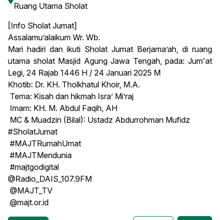
Ruang Utama Sholat
[Info Sholat Jumat]
Assalamu’alaikum Wr. Wb.
Mari hadiri dan ikuti Sholat Jumat Berjama’ah, di ruang
utama sholat Masjid Agung Jawa Tengah, pada: Jum'at
Legi, 24 Rajab 1446 H / 24 Januari 2025 M
Khotib: Dr. KH. Tholkhatul Khoir, M.A.
Tema: Kisah dan hikmah Isra’ Mi’raj
Imam: KH. M. Abdul Faqih, AH
MC & Muadzin (Bilal): Ustadz Abdurrohman Mufidz
#SholatJumat
#MAJTRumahUmat
#MAJTMendunia
#majtgodigital
@Radio_DAIS_107.9FM
@MAJT_TV
@majt.or.id