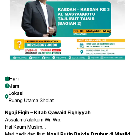
Hari
Jam
Lokasi
Ruang Utama Sholat
Ngaji Fiqih – Kitab Qawaid Fiqhiyyah
Assalamu’alaikum Wr. Wb.
Hai Kaum Muslim...
Mari hadir dan ikuti
Ngaji Rutin Bakda Dzuhur
di
Masjid