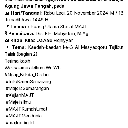
Agung Jawa Tengah
, pada:
📅
Hari/Tanggal:
Rabu Legi, 20 November 2024 M / 18
Jumadil Awal 1446 H
📍
Tempat:
Ruang Utama Sholat MAJT
🎙
Pembicara:
Drs. KH. Muhyiddin, M.Ag
📖
Kitab:
Kitab Qawaid Fiqhiyyah
📌
Tema:
Kaedah-kaedah ke-3 Al Masyaqqotu Tajlibut
Taisir (bagian 2)
Terima kasih.
Wassalamu’alaikum Wr. Wb.
#Ngaji_Bakda_Dzuhur
#InfoKajianSemarang
#MajelisSemarangan
#KajianMAJT
#MajelisIlmu
#MAJTRumahUmat
#MAJTMendunia
#majtgodigital