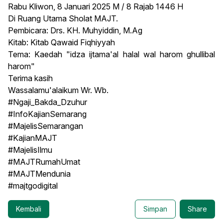
Rabu Kliwon, 8 Januari 2025 M / 8 Rajab 1446 H
Di Ruang Utama Sholat MAJT.
Pembicara: Drs. KH. Muhyiddin, M.Ag
Kitab: Kitab Qawaid Fiqhiyyah
Tema: Kaedah "idza ijtama'al halal wal harom ghullibal
harom"
Terima kasih
Wassalamu'alaikum Wr. Wb.
#Ngaji_Bakda_Dzuhur
#InfoKajianSemarang
#MajelisSemarangan
#KajianMAJT
#MajelisIlmu
#MAJTRumahUmat
#MAJTMendunia
#majtgodigital
Kembali
Simpan
Share