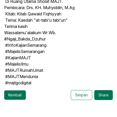
Di Ruang Utama Sholat MAJT.
Pembicara: Drs. KH. Muhyiddin, M.Ag
Kitab: Kitab Qawaid Fiqhiyyah
Tema: Kaedah "at-tabi'u tabi'un"
Terima kasih
Wassalamu'alaikum Wr Wb.
#Ngaji_Bakda_Dzuhur
#InfoKajianSemarang
#MajelisSemarangan
#KajianMAJT
#MajelisIlmu
#MAJTRumahUmat
#MAJTMendunia
#majtgodigital
Kembali
Simpan
Share