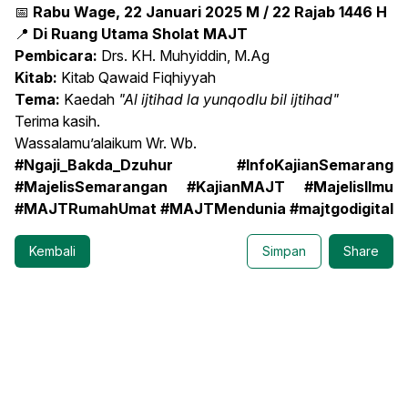
📅
Rabu Wage, 22 Januari 2025 M / 22 Rajab 1446 H
📍
Di Ruang Utama Sholat MAJT
Pembicara:
Drs. KH. Muhyiddin, M.Ag
Kitab:
Kitab Qawaid Fiqhiyyah
Tema:
Kaedah
"Al ijtihad la yunqodlu bil ijtihad"
Terima kasih.
Wassalamu’alaikum Wr. Wb.
#Ngaji_Bakda_Dzuhur #InfoKajianSemarang
#MajelisSemarangan #KajianMAJT #MajelisIlmu
#MAJTRumahUmat #MAJTMendunia #majtgodigital
Kembali
Simpan
Share