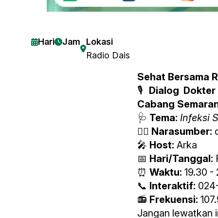
Hari
Jam
Lokasi
Radio Dais
Sehat Bersama R
🎙
Dialog Dokter
Cabang Semara
🩺
Tema:
Infeksi 
👨‍⚕
Narasumber:
d
🎤
Host:
Arka
📅
Hari/Tanggal:
R
⏰
Waktu:
19.30 -
📞
Interaktif:
024-
📻
Frekuensi:
107
Jangan lewatkan i