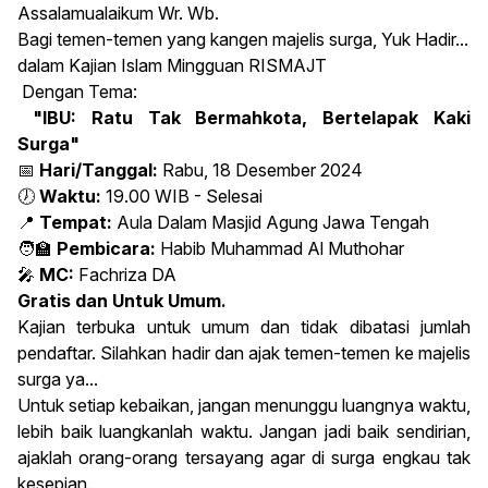
Assalamualaikum Wr. Wb.
Bagi temen-temen yang kangen majelis surga, Yuk Hadir...
dalam Kajian Islam Mingguan RISMAJT
Dengan Tema:
"IBU: Ratu Tak Bermahkota, Bertelapak Kaki
Surga"
📅
Hari/Tanggal:
Rabu, 18 Desember 2024
🕖
Waktu:
19.00 WIB - Selesai
📍
Tempat:
Aula Dalam Masjid Agung Jawa Tengah
🧑‍🏫
Pembicara:
Habib Muhammad Al Muthohar
🎤
MC:
Fachriza DA
Gratis dan Untuk Umum.
Kajian terbuka untuk umum dan tidak dibatasi jumlah
pendaftar. Silahkan hadir dan ajak temen-temen ke majelis
surga ya...
Untuk setiap kebaikan, jangan menunggu luangnya waktu,
lebih baik luangkanlah waktu. Jangan jadi baik sendirian,
ajaklah orang-orang tersayang agar di surga engkau tak
kesepian.