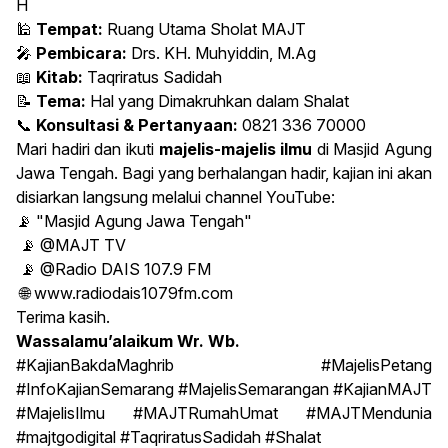
H
🕌
Tempat:
Ruang Utama Sholat MAJT
🎤
Pembicara:
Drs. KH. Muhyiddin, M.Ag
📖
Kitab:
Taqriratus Sadidah
📝
Tema:
Hal yang Dimakruhkan dalam Shalat
📞
Konsultasi & Pertanyaan:
0821 336 70000
Mari hadiri dan ikuti
majelis-majelis ilmu
di Masjid Agung
Jawa Tengah. Bagi yang berhalangan hadir, kajian ini akan
disiarkan langsung melalui channel YouTube:
📡 "Masjid Agung Jawa Tengah"
📡 @MAJT TV
📡 @Radio DAIS 107.9 FM
🌐
www.radiodais1079fm.com
Terima kasih.
Wassalamu’alaikum Wr. Wb.
#KajianBakdaMaghrib #MajelisPetang
#InfoKajianSemarang #MajelisSemarangan #KajianMAJT
#MajelisIlmu #MAJTRumahUmat #MAJTMendunia
#majtgodigital #TaqriratusSadidah #Shalat