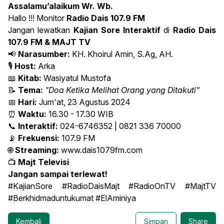
Assalamu’alaikum Wr. Wb.
Hallo !!! Monitor
Radio Dais 107.9 FM
Jangan lewatkan
Kajian Sore Interaktif
di
Radio Dais
107.9 FM & MAJT TV
📢
Narasumber:
KH. Khoirul Amin, S.Ag, AH.
🎙
Host:
Arka
📖
Kitab:
Wasiyatul Mustofa
📝
Tema:
"Doa Ketika Melihat Orang yang Ditakuti"
📅
Hari:
Jum'at, 23 Agustus 2024
⏰
Waktu:
16.30 - 17.30 WIB
📞
Interaktif:
024-6746352 | 0821 336 70000
📡
Frekuensi:
107.9 FM
🌐
Streaming:
www.dais1079fm.com
📺
Majt Televisi
Jangan sampai terlewat!
#KajianSore #RadioDaisMajt #RadioOnTV #MajtTV
#Berkhidmaduntukumat #ElAminiya
Kembali
Simpan
Share