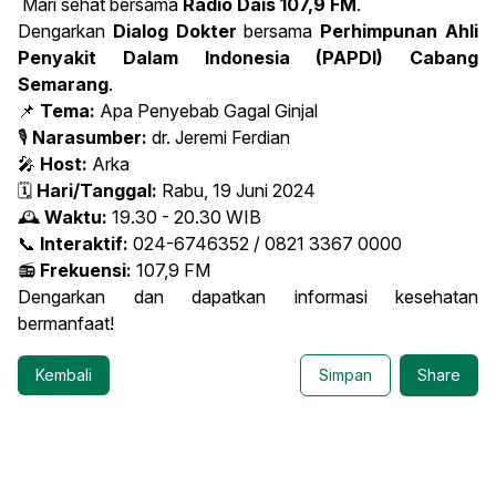
Mari sehat bersama
Radio Dais 107,9 FM
.
Dengarkan
Dialog Dokter
bersama
Perhimpunan Ahli
Penyakit Dalam Indonesia (PAPDI) Cabang
Semarang
.
📌
Tema:
Apa Penyebab Gagal Ginjal
🎙
Narasumber:
dr. Jeremi Ferdian
🎤
Host:
Arka
🗓
Hari/Tanggal:
Rabu, 19 Juni 2024
🕰
Waktu:
19.30 - 20.30 WIB
📞
Interaktif:
024-6746352 / 0821 3367 0000
📻
Frekuensi:
107,9 FM
Dengarkan dan dapatkan informasi kesehatan
bermanfaat!
Kembali
Simpan
Share